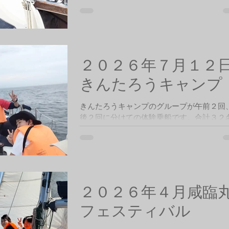
見晴らしは珍しい程良く、千葉の山並み、
はスカイツリーまで見えました。浦賀水道
周辺をセーリーング後、１５時に帰港しま
た。
２０２６年７月１２
きんたろうキャンプ
きんたろうキャンプのグループが午前２回
後２回に分けての体験乗船です。合計３２
した。曇り空、風速は約４ｍと弱い天候で
が皆さん楽しまれたようです。
２０２６年４月咸臨
フェスティバル