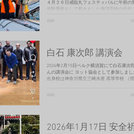
４月２６日咸臨丸フェスティバルに午前の
体験乗船をして戴きました海洋高校の生徒
と一般の体験乗船者１名。風は４～６ｍ程
波は穏やかでした。皆さん海を楽しまれた
です。 午後の部ではご両親とお子様３名の
乗船です。風は０～２ｍと残念ながら微風
た。機走でのセーリングでしたがお父様か
礼のお言葉があり”良い経験をしました”と
白石 康次郎 講演会
をいただきました。
2026年2月15日ベルク横須賀にて白石康次
んの講演会に ヨット協会として参加しまし
出身校は神奈川県立三崎水産 高等学校 （
神奈川県立海洋科学高等学校）です。 参考
ましたサイト https://kojiro.jp/ 38年の
航跡に関して大変有意義な講演でした。白
次郎さんを 目の前にして講演を聴くと時の
も忘れてしまいました。
2026年1月17日 安全