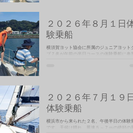
をしました。
２０２６年８月１日
験乗船
横須賀ヨット協会に所属のジュニアヨット
ブ７名が午前の半日コースの体験乗船に参
れました。南の風３ｍと弱いながらアシカ
第一ブイを回りました。
２０２６年７月１９
体験乗船
横浜市から来られた２名、午後半日の体験
です。天候は晴れ、風速５～７ｍの絶好の