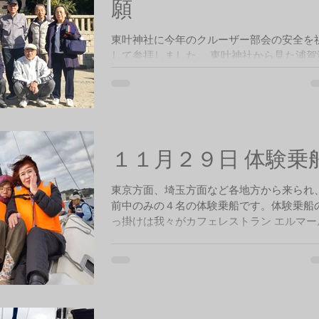
願
東叶神社に今年のクルーザー部会の安全を
して参拝しました。 東叶神社から見た浦賀
景色
１１月２９日 体験乗
東京方面、埼玉方面など各地方から来られ
前中のみの４名の体験乗船です。体験乗船
っ掛けは我々がカフェレストラン エルマー
掲げた張り紙を見て申し込みをされました
気は曇り風は冷たく７～９ｍと強く２時間
の体験乗船となりました。