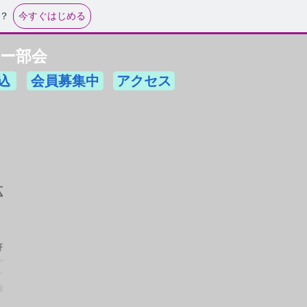
今すぐはじめる
？
ー部会
込
会員募集中
アクセス
体
午前
と弱
くメ
体験