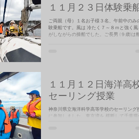
１１月２３日体験乗
ご両親（母）１名お子様３名、午前中のみ
験乗船です。風は 冷たく７～８ｍと強く風
がしながらの操船でした。ご長男 (９歳)は
興味があり乗船前に紙で手作りの立派なア
イア の模型を頂きました。天候悪化のため
に浦賀ボートパークに 帰港、湾内にてご長
操船の体験をして戴きました。
１１月１２日海洋高
セーリング授業
神奈川県立海洋科学高等学校のセーリング
に参加しました。東京湾を 横断して千葉県
港まで往復の操船実習です。教師１名、生
名の 参加です。行きは風速７～９ｍとセー
グには最適条件で保田には １１時１５分に