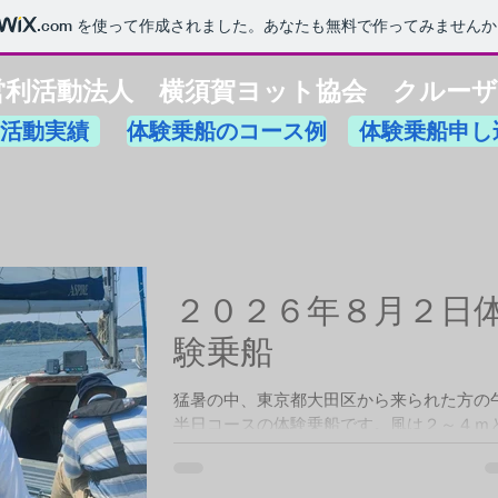
.com
を使って作成されました。あなたも無料で作ってみませんか
営利活動法人 横須賀ヨット協会 クルーザ
活動実績
体験乗船のコース例
体験乗船申し
２０２６年８月２日
験乗船
猛暑の中、東京都大田区から来られた方の
半日コースの体験乗船です。風は２～４ｍ
く第一ブイ近辺をクルーズしました。新し
ンバーに加わったクルーザー部会員も操船